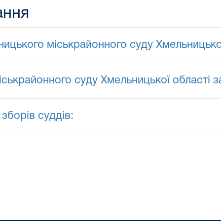
ання
ницького міськрайонного суду Хмельницької
ькрайонного суду Хмельницької області за
зборів суддів: