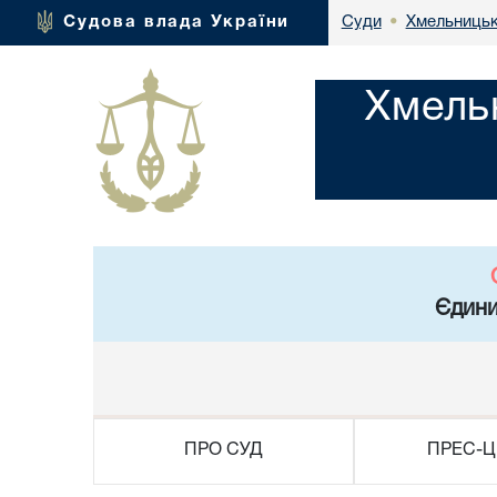
Хмельницьк
Судова влада України
Суди
•
Хмель
Єдини
ПРО СУД
ПРЕС-Ц