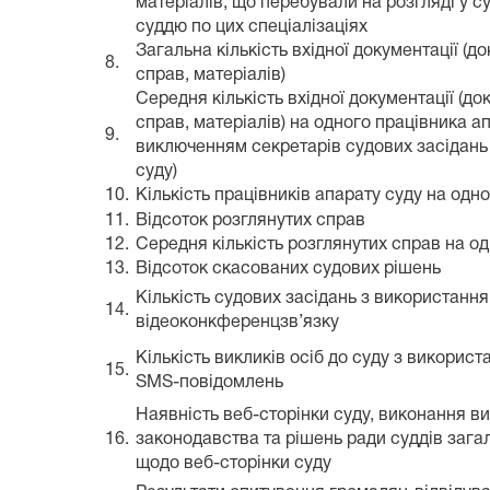
матеріалів, що перебували на розгляді у су
суддю по цих спеціалізаціях
Загальна кількість вхідної документації (до
8.
справ, матеріалів)
Середня кількість вхідної документації (до
справ, матеріалів) на одного працівника ап
9.
виключенням секретарів судових засідань 
суду)
10.
Кількість працівників апарату суду на одн
11.
Відсоток розглянутих справ
12.
Середня кількість розглянутих справ на о
13.
Відсоток скасованих судових рішень
Кількість судових засідань з використанн
14.
відеоконкференцзв’язку
Кількість викликів осіб до суду з викорис
15.
SMS-повідомлень
Наявність веб-сторінки суду, виконання в
16.
законодавства та рішень ради суддів зага
щодо веб-сторінки суду