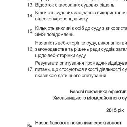
13.
Відсоток скасованих судових рішень
Кількість судових засідань з використанн
14.
відеоконкференцзв’язку
Кількість викликів осіб до суду з викорис
15.
SMS-повідомлень
Наявність веб-сторінки суду, виконання в
16.
законодавства та рішень ради суддів зага
щодо веб-сторінки суду
Результати опитування громадян-відвідува
17.
питань, що стосуються якості діяльності су
вказівкою дати цього опитування
Базові показники ефективн
Хмельницького міськрайонного су
2015 рік
Назва базового показника ефективності
№