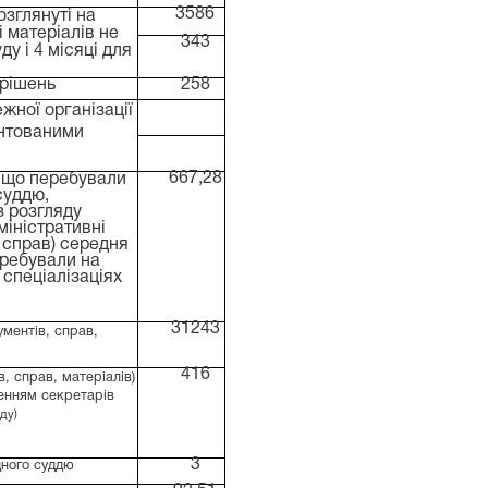
3586
озглянуті на
 матеріалів не
343
ду і 4 місяці для
 рішень
258
жної організації
унтованими
667,28
, що перебували
 суддю,
(з розгляду
міністративні
 справ) середня
еребували на
 спеціалізаціях
31243
ументів, справ,
416
в, справ, матеріалів)
ченням секретарів
ду)
3
дного суддю