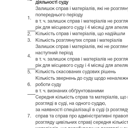
діяльності суду
Залишок справ і матеріалів, які не розгляну
попереднього періоду
1.
в т. ч. залишок справ і матеріалів не розгл
рік для місцевого суду і 4 місяці для апеля
Кількість справ і матеріалів, що надійшли
2.
3.
Кількість розглянутих справ і матеріалів
Залишок справ і матеріалів, які не розглян
наступний період
4.
в т. ч. залишок справ і матеріалів не розгл
рік для місцевого суду і 4 місяці для апеля
Кількість скасованих судових рішень
5.
Кількість звернень до суду щодо неналежно
6.
роботи суду
в т. ч. визнаних обґрунтованими
Середня кількість справ та матеріалів, що
розгляді в суді, на одного суддю,
за наявності спеціалізації в суді (з розгля
7.
справ та справ про адміністративні право
розгляду цивільних справ) середня кількіс