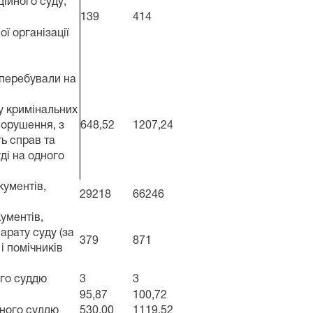
ційного суду;
139
414
ї організації
 перебували на
ду кримінальних
порушення, з
648,52
1207,24
ть справ та
ді на одного
кументів,
29218
66246
кументів,
арату суду (за
379
871
і помічників
ого суддю
3
3
95,87
100,72
дного суддю
530,00
1119,52