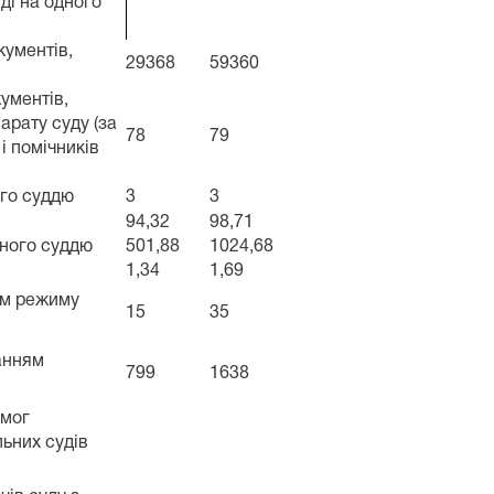
ді на одного
кументів,
29368
59360
кументів,
арату суду (за
78
79
і помічників
ого суддю
3
3
94,32
98,71
дного суддю
501,88
1024,68
1,34
1,69
ям режиму
15
35
танням
799
1638
имог
льних судів