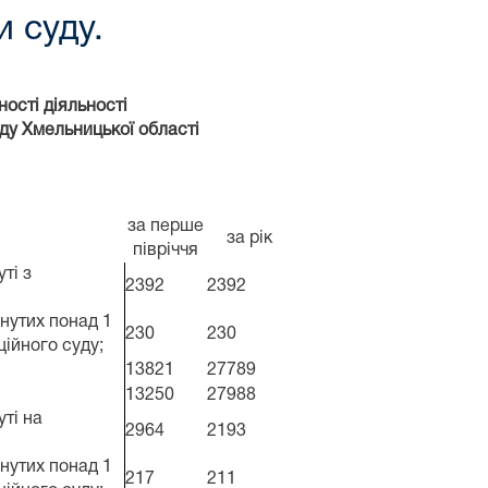
и суду.
ості діяльності
ду Хмельницької області
за перше
за рік
півріччя
ті з
2392
2392
янутих понад 1
230
230
ційного суду;
13821
27789
13250
27988
уті на
2964
2193
янутих понад 1
217
211