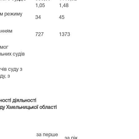
1,05
1,48
ям режиму
34
45
танням
727
1373
имог
льних судів
чів суду з
ду, з
ості діяльності
ду Хмельницької області
за перше
за рік