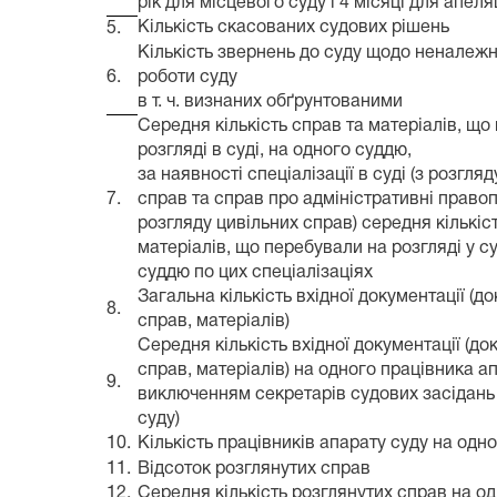
рік для місцевого суду і 4 місяці для апеля
Кількість скасованих судових рішень
5.
Кількість звернень до суду щодо неналежно
6.
роботи суду
в т. ч. визнаних обґрунтованими
Середня кількість справ та матеріалів, що
розгляді в суді, на одного суддю,
за наявності спеціалізації в суді (з розгля
7.
справ та справ про адміністративні право
розгляду цивільних справ) середня кількіс
матеріалів, що перебували на розгляді у су
суддю по цих спеціалізаціях
Загальна кількість вхідної документації (до
8.
справ, матеріалів)
Середня кількість вхідної документації (до
справ, матеріалів) на одного працівника ап
9.
виключенням секретарів судових засідань 
суду)
10.
Кількість працівників апарату суду на одн
11.
Відсоток розглянутих справ
12.
Середня кількість розглянутих справ на о