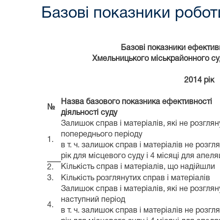
Базові показники робот
Базові показники ефективн
Хмельницького міськрайонного су
2014 рік
Назва базового показника ефективності
№
діяльності суду
Залишок справ і матеріалів, які не розгляну
попереднього періоду
1.
в т. ч. залишок справ і матеріалів не розгл
рік для місцевого суду і 4 місяці для апеля
Кількість справ і матеріалів, що надійшли
2.
3.
Кількість розглянутих справ і матеріалів
Залишок справ і матеріалів, які не розглян
наступний період
4.
в т. ч. залишок справ і матеріалів не розгл