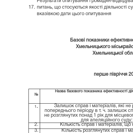
Результати опитування громадян-відвідува
17.
питань, що стосуються якості діяльності су
вказівкою дати цього опитування
Базові показники ефективнос
Хмельницького міськрайонно
Хмельницької облас
перше півріччя
2
Назва базового показника ефективності дія
№
.
Залишок справ і матеріалів, які не 
1
попереднього періоду
в т. ч. залишок с
не розглянутих понад 1 рік для місцевог
для апеляційного суду;
2.
Кількість справ і матеріалів, що
3.
Кількість розглянутих справ і м