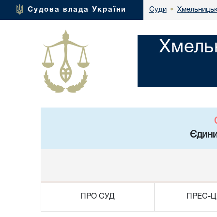
Хмельницьк
Судова влада України
Суди
•
Хмель
Єдини
ПРО СУД
ПРЕС-Ц