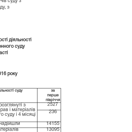
чів суду з
ду, з
ті діяльності
го суду
ті
016
року
льності суду
за
перше
півріччя
2527
розглянуті з
прав і матеріалів
236
о суду і 4 місяці
 надійшли
14155
атеріалів
13095