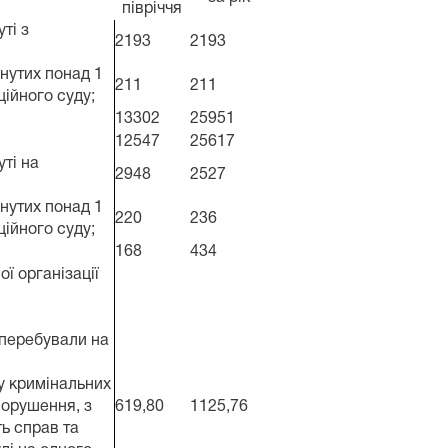
півріччя
ті з
2193
2193
янутих понад 1
211
211
ційного суду;
13302
25951
12547
25617
уті на
2948
2527
янутих понад 1
220
236
ційного суду;
168
434
ї організації
 перебували на
ду кримінальних
порушення, з
619,80
1125,76
ть справ та