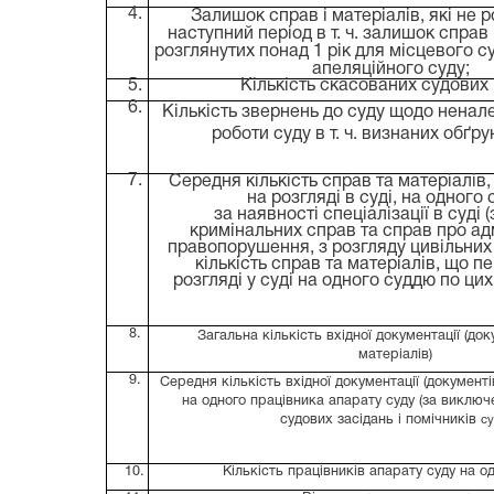
4.
Залишок справ і матеріалів, які не р
наступний період
в т.
ч.
залишок справ і
розглянутих понад 1 рік для місцевого су
апеляційного суду;
5.
Кількість скасованих судових
6.
Кількість звернень до суду щодо ненале
роботи суду
в т. ч. визнаних обґр
7.
Середня кількість справ та матеріалів
на розгляді в суді, на одного
за наявності спеціалізації в суді 
кримінальних справ та справ про ад
правопорушення, з розгляду цивільних
кількість справ та матеріалів, що п
розгляді у суді на одного суддю по цих
8.
Загальна кількість вхідної документації (док
матеріалів)
9.
Середня кількість вхідної документації (документі
на одного працівника апарату суду (за виклю
судових засідань і помічників
су
10.
Кількість працівників апарату суду на о