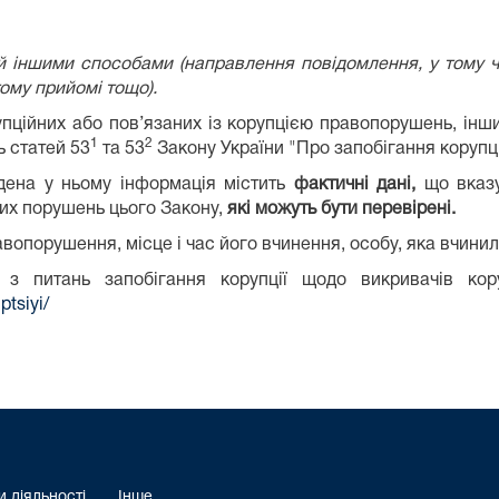
 іншими способами (направлення повідомлення, у тому чи
ому прийомі тощо).
пційних або пов’язаних із корупцією правопорушень, інш
1
2
ь статей 53
та 53
Закону України "Про запобігання корупці
дена у ньому інформація містить
фактичні дані,
що вказу
их порушень цього Закону,
які можуть бути перевірені.
равопорушення, місце і час його вчинення, особу, яка вчин
 з питань запобігання корупції щодо викривачів ко
ptsiyi/
 діяльності
Інше