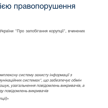
цією правопорушення
країни "Про запобігання корупції", вчинених
омплексну систему захисту інформації з
унікаційних системах", що забезпечує обмін
пошук, узагальнення повідомлень викривачів, а
яду повідомлень викривачів
ції)»