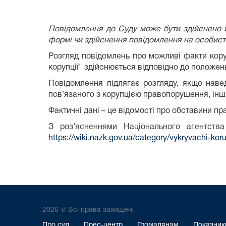
Повідомлення до Суду може бути здійснено й
формі чи здійснення повідомлення на особист
Розгляд повідомлень про можливі факти кору
корупції" здійснюється відповідно до положен
Повідомлення підлягає розгляду, якщо наве
пов’язаного з корупцією правопорушення, інш
Фактичні дані – це відомості про обставини п
З роз’ясненнями Національного агентства
https://wiki.nazk.gov.ua/category/vykryvachi-koru
2026 © Всі права захищені
Про суд
Прес-центр
Громадянам
Показники