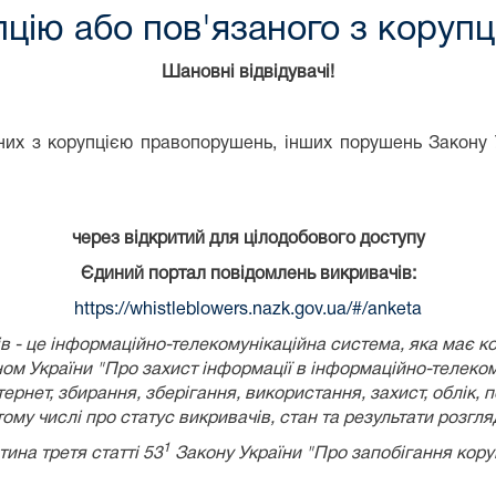
цію або пов'язаного з коруп
Шановні відвідувачі!
их з корупцією правопорушень, інших порушень Закону У
через відкритий для цілодобового доступу
Єдиний портал повідомлень викривачів:
https://whistleblowers.nazk.gov.ua/#/anketa
 - це інформаційно-телекомунікаційна система, яка має к
ом України
"Про захист інформації в інформаційно-телеком
рнет, збирання, зберігання, використання, захист, облік, 
 тому числі про статус викривачів, стан та результати розгл
1
тина третя статті 53
Закону України "Про запобігання коруп