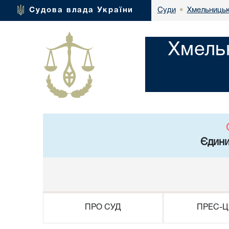
Хмельницьк
Судова влада України
Суди
•
Хмель
Єдини
ПРО СУД
ПРЕС-Ц