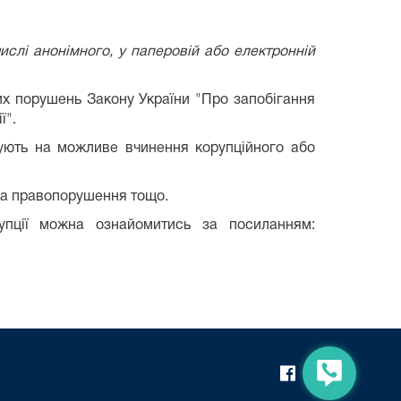
слі анонімного, у паперовій або електронній
их порушень Закону України "Про запобігання
ї".
ють на можливе вчинення корупційного або
ила правопорушення тощо.
рупції можна ознайомитись за посиланням: