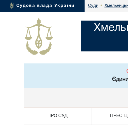
Хмельницьк
Судова влада України
Суди
•
Хмель
Єдини
ПРО СУД
ПРЕС-Ц