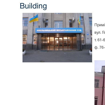
Building
Примі
вул. 
т. 61-
ф. 76