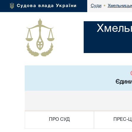
Хмельницьк
Судова влада України
Суди
•
Хмель
Єдини
ПРО СУД
ПРЕС-Ц