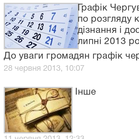
Графік Чергу
по розгляду 
дізнання і до
липні 2013 р
До уваги громадян графік че
28 червня 2013, 10:07
Інше