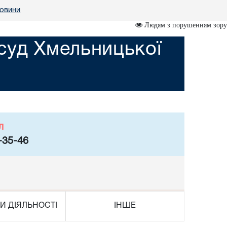
овини
Людям з порушенням зору
суд Хмельницької
л
-35-46
И ДІЯЛЬНОСТІ
ІНШЕ