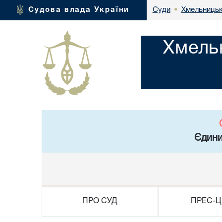
Хмельницьк
Судова влада України
Суди
•
Хмель
Єдини
ПРО СУД
ПРЕС-Ц