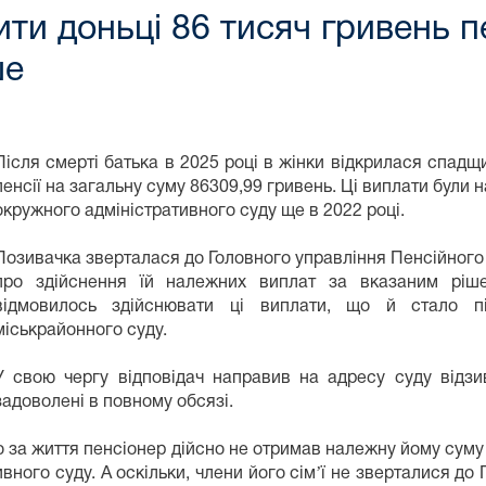
ти доньці 86 тисяч гривень пе
ше
Після смерті батька в
2025
році в жінки відкрилася спадщи
пенсії на загальну суму 86309,99 гривень. Ці виплати були
окружного адміністративного суду ще в
2022
році.
Позивачка зверталася до Головного управління Пенсійного 
про здійснення їй належних виплат за вказаним ріше
відмовилось здійснювати ці виплати, що й стало п
міськрайонного суду.
У свою чергу відповідач направив на адресу суду відзи
задоволені в повному обсязі.
за життя пенсіонер дійсно не отримав належну йому суму пе
ного суду. А оскільки, члени його сімʼї не зверталися до