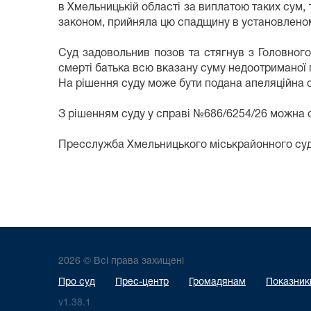
в Хмельницькій області за виплатою таких сум, 
законом, прийняла цю спадщину в установлено
Суд задовольнив позов та стягнув з Головног
смерті батька всю вказану суму недоотриманої 
На рішення суду може бути подана апеляційна 
З рішенням суду у справі №686/
6254
/26 можна 
Пресслужба Хмельницького міськрайонного су
2026 © Всі права захищені
Про суд
Прес-центр
Громадянам
Показники
v1.38.1