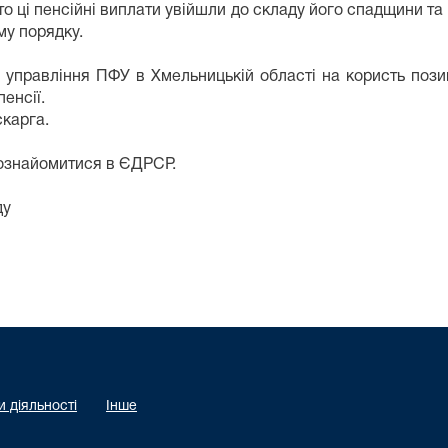
то ці пенсійні виплати увійшли до складу його спадщини т
му порядку.
о управління ПФУ в Хмельницькій області на користь пози
пенсії.
скарга.
ознайомитися в ЄДРСР.
ду
 діяльності
Інше