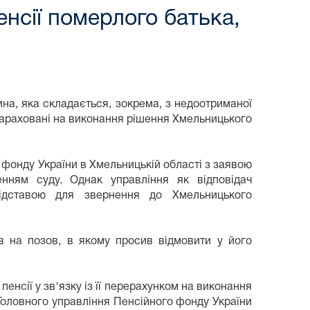
нсії померлого батька,
на, яка складається, зокрема, з недоотриманої
 нараховані на виконання рішення Хмельницького
фонду України в Хмельницькій області з заявою
нням суду. Однак управління як відповідач
ідставою для звернення до Хмельницького
в на позов, в якому просив відмовити у його
нсії у звʼязку із її перерахунком на виконання
 Головного управління Пенсійного фонду України