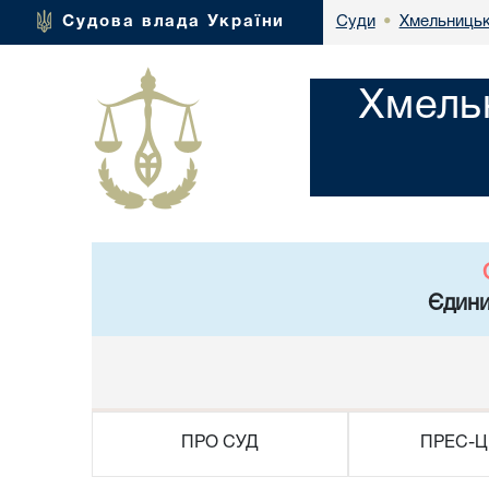
Хмельницьк
Судова влада України
Суди
•
Хмель
Єдини
ПРО СУД
ПРЕС-Ц