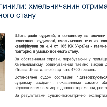
пинили: хмельничанин отрима
ного стану
Шість разів судимий, в основному за злочини 
непогашені судимості, хмельничанин вчинив нов
кваліфікував за ч. 4 ст. 185 КК України - таємн
повторно, в умовах воєнного стану.
За обставинами справи, перебуваючи у приміще
Хмельницькому, обвинувачений таємно викрав 
«Trussardi» загальною вартістю
4700
гривень.
Встановлені судом обставини
підтверджуютьс
судовому засіданні: показаннями самого обв
відеозаписами з камер відеоспостереження, розт
За результатами судово-психіатричної експертиз