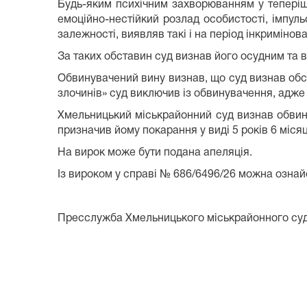
Будь-яким психічним захворюванням у теперіш
емоційно-нестійкий розлад особистості, імпул
залежності, виявляв такі і на період інкриміно
За таких обставин суд визнав його осудним та 
Обвинувачений вину визнав, що суд визнав обс
злочинів» суд виключив із обвинувачення, адже 
Хмельницький міськрайонний суд визнав обвину
призначив йому покарання у виді 5 років 6 міся
На вирок може бути подана апеляція.
Із вироком у справі № 686/
6496
/26 можна ознай
Пресслужба Хмельницького міськрайонного су