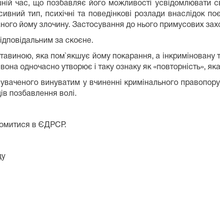
ній час, що позбавляє його можливості усвідомлювати сво
ьсивний тип, психічні та поведінкові розлади внаслідок п
ваного йому злочину. Застосування до нього примусових зах
відповідальним за скоєне.
тавиною, яка пом`якшує йому покарання, а інкриміновану 
вона одночасно утворює і таку ознаку як «повторність», як
ваченого винуватим у вчиненні кримінального правопоруш
ців позбавлення волі.
омитися в ЄДРСР.
ду