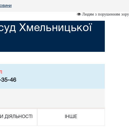
овини
Людям з порушенням зору
суд Хмельницької
л
-35-46
И ДІЯЛЬНОСТІ
ІНШЕ