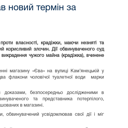
в новий термін за
проти власності, крадіжки, маючи незняті та
ий корисливий злочин. Дії обвинуваченого суд
е викрадення чужого майна (крадіжка), вчинене
нні магазину «Єва» на вулиці Кам’янецькій у
два флакони чоловічої туалетної води марки
я доказами, безпосередньо дослідженими в
инуваченого та представника потерпілого,
ашованих в магазині.
и, обвинувачений усвідомлював свої дії і міг