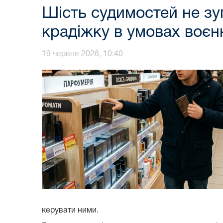
Шість судимостей не зу
крадіжку в умовах воєн
19 червня 2026, 10:40
керувати ними.