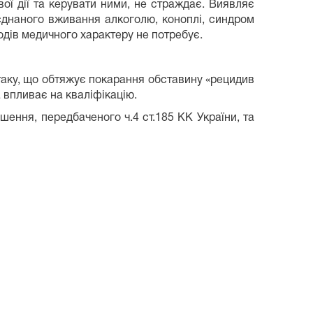
ї дії та керувати ними, не страждає. Виявляє
оєднаного вживання алкоголю, коноплі, синдром
одів медичного характеру не потребує.
таку, що обтяжує покарання обставину «рецидив
а впливає на кваліфікацію.
ення, передбаченого ч.4 ст.185 КК України, та