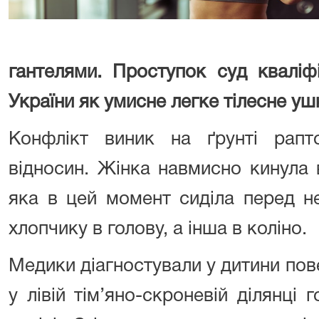
гантелями.
Проступок суд кваліф
України як умисне легке тілесне у
Конфлікт виник на ґрунті рапт
відносин. Жінка навмисно кинула в
яка в цей момент сиділа перед н
хлопчику в голову, а інша в коліно.
Медики діагностували у дитини пов
у лівій тім’яно-скроневій ділянці 