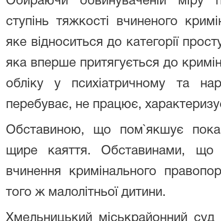
Обираючи обвинуваченій міру п
ступінь тяжкості вчиненого крим
яке відноситься до категорії прост
яка вперше притягується до криміна
обліку у психіатричному та нар
перебуває, не працює, характеризу
Обставиною, що пом`якшує покар
щире каяття. Обставинами, що
вчинення кримінального правопо
того ж малолітньої дитини.
Хмельницький міськрайонний суд 