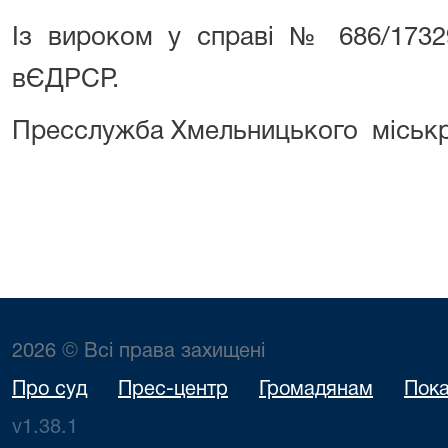
Із вироком у справі № 686/1732
вЄДРСР.
Пресслужба Хмельницького міськр
2026 © Всі права захищені
Про суд
Прес-центр
Громадянам
Пока
v1.38.1