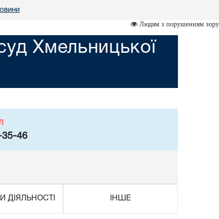
овини
Людям з порушенням зору
суд Хмельницької
л
-35-46
И ДІЯЛЬНОСТІ
ІНШЕ