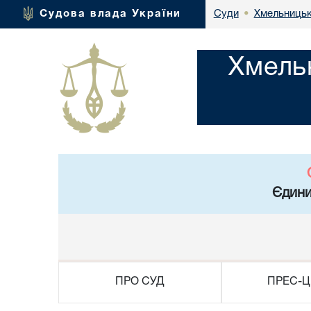
Хмельницьк
Судова влада України
Суди
•
Хмель
Єдини
ПРО СУД
ПРЕС-Ц