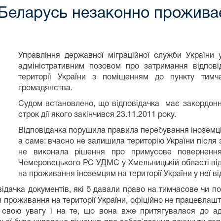
Беларусь незаконно проживає 
Управління державної міграційної служби України 
адміністративним позовом про затримання відпов
території України з поміщенням до пункту тимч
громадянства.
Судом встановлено, що відповідачка
має закордонн
строк дії якого закінчився 23.11.
2011
року.
Відповідачка порушила правила перебування іноземців
а саме: вчасно не залишила територію України після 
не виконала рішення про примусове повернення
Чемеровецького РС УДМС у Хмельницькій області від
на проживання іноземцям на території України у неї ві
відачка документів, які б давали право на тимчасове чи п
 проживання на території України, офіційно не працевлашто
в свою увагу і на те, що вона вже притягувалася до ад