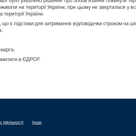
ьої було ухвалено рішення про зобов`язання покинути тер
живати на території України, при цьому не зверталася у 
 території України.
, що є підстави для затримання відповідачки строком на ші
а.
скарга.
омитися в ЄДРСР.
 діяльності
Інше