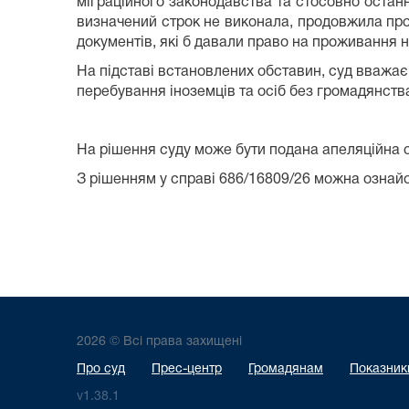
міграційного законодавства та стосовно останн
визначений строк не виконала, продовжила про
документів, які б давали право на проживання на
На підставі встановлених обставин, суд вважає
перебування іноземців та осіб без громадянств
На рішення суду може бути подана апеляційна 
З рішенням у справі 686/16809/26 можна ознай
2026 © Всі права захищені
Про суд
Прес-центр
Громадянам
Показники
v1.38.1