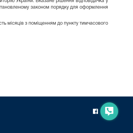
иторію України. Вказане рішення відповідачка у
встановленому
законом
порядку для оформлення
сть місяців з поміщенням до пункту тимчасового