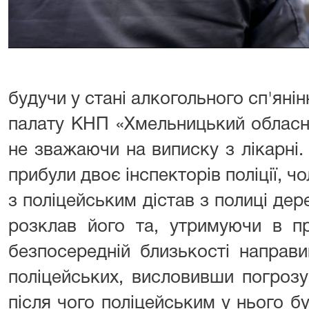
будучи у стані алкогольного сп'яні
палату КНП «Хмельницький обласн
не зважаючи на виписку з лікарні.
прибули двоє інспекторів поліції, ч
з поліцейським дістав з полиці дер
розклав його та, утримуючи в пр
безпосередній близькості направ
поліцейських, висловивши погрозу
після чого поліцейським у нього бу