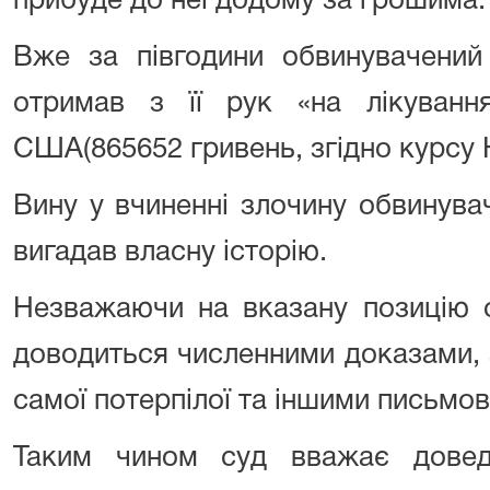
прибуде до неї додому за грошима
Вже за півгодини обвинувачений
отримав з її рук «на лікуванн
США(865652 гривень, згідно курсу
Вину у вчиненні злочину обвинува
вигадав власну історію.
Незважаючи на вказану позицію о
доводиться численними доказами, 
самої потерпілої та іншими письмо
Таким чином суд вважає довед