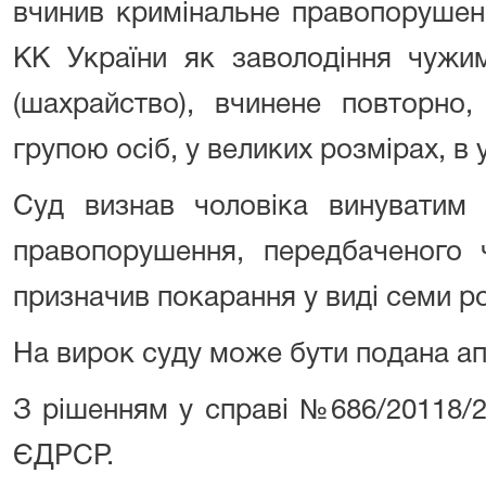
вчинив кримінальне правопорушен
КК України
як заволодіння чужи
(шахрайство), вчинене повторно
групою осіб, у великих розмірах, в
Суд визнав чоловіка винуватим 
правопорушення, передбаченого
призначив покарання у виді семи ро
На вирок суду може бути подана ап
З рішенням у справі №686/20118
ЄДРСР.