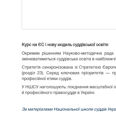
Курс на ЄС і нову модель суддівської освіти
Окремим рішенням Науково-методична ра
змінюватиметься суддівська освіта в найближчі
Стратегія синхронізована зі Стратегією Європ
(розділ 23). Серед ключових пріоритетів —
п
професійної етики суддів
.
У НШСУ наголошують: поєднання масштабної осв
й професійного правосуддя
в Україні.
За матеріалами Національної школи суддів Укра