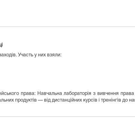
ці
заходів
. Участь у них взяли:
ейського права:
Навчальна лабораторія з вивчення прав
альних продуктів
— від дистанційних курсів і тренінгів до н