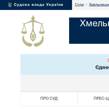
Хмельницьк
Судова влада України
Суди
•
Хмель
Єдини
ПРО СУД
ПРЕС-Ц