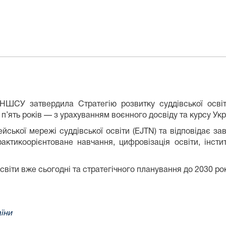
да НШСУ
затвердила Стратегію розвитку суддівської осв
 п’ять років — з урахуванням воєнного досвіду та курсу Ук
ейської мережі суддівської освіти (EJTN) та відповідає з
рактикоорієнтоване навчання, цифровізація освіти, інст
іти вже сьогодні та стратегічного планування до 2030 ро
їни