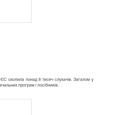
а ЄС
охопила понад
8 тисяч слухачів
. Загалом у
авчальних програм і посібників.