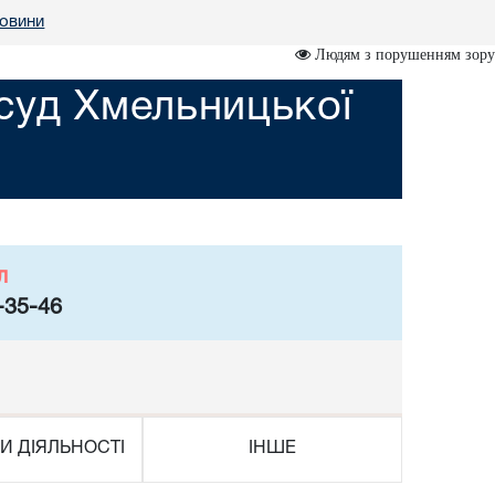
овини
Людям з порушенням зору
суд Хмельницької
л
-35-46
И ДІЯЛЬНОСТІ
ІНШЕ