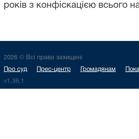
років з конфіскацією всього н
2026 © Всі права захищені
Про суд
Прес-центр
Громадянам
Пока
v1.38.1