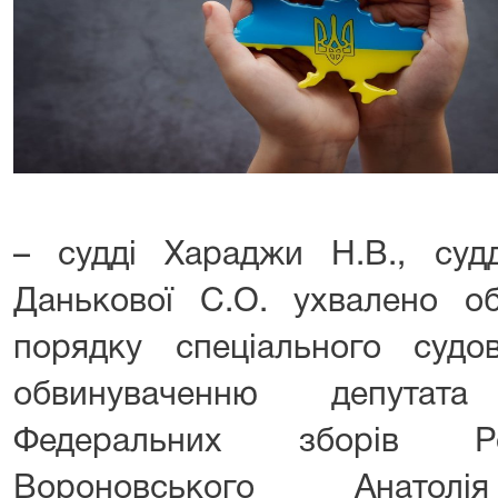
– судді Хараджи Н.В., суд
Данькової С.О. ухвалено о
порядку спеціального суд
обвинуваченню депутат
Федеральних зборів Рос
Вороновського Анатолі