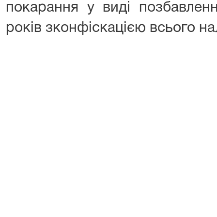
покарання у виді позбавлен
років зконфіскацією всього н