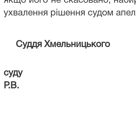
якщо його не скасовано, наби
ухвалення рішення судом апеляц
Суддя Хмельницького
міськра
суду 
Р.В.