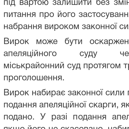
під вартою залишити без змі
питання про його застосуванн
набрання вироком законної си
Вирок може бути оскаржен
апеляційного суду че
міськрайонний суд протягом т
проголошення.
Вирок набирає законної сили 
подання апеляційної скарги, я
подано. У разі подання апел