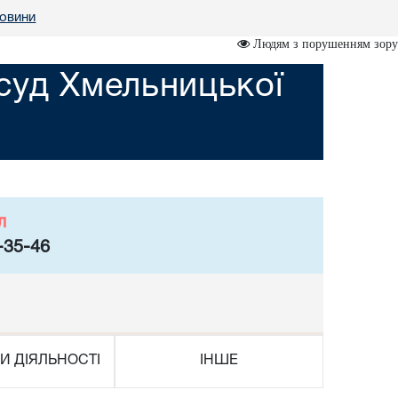
овини
Людям з порушенням зору
суд Хмельницької
л
-35-46
И ДІЯЛЬНОСТІ
ІНШЕ