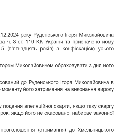
.12.2024 року Руденського Ігоря Миколайовича
а ч. 3 ст. 110 КК України та призначено йому
 (п'ятнадцять років) з конфіскацією усього
Ігорем Миколайовичем обраховувати з дня його
осований до Руденського Ігоря Миколайовича в
 моменту його затримання на виконання вироку
у подання апеляційної скарги, якщо таку скаргу
ирок, якщо його не скасовано, набирає законної
проголошення (отримання) до Хмельницького