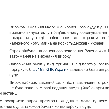
Вироком Хмельницького міськрайонного суду від 11
визнано винуватим у пред’явленому обвинуваченні з
покарання у виді позбавлення волі строком на 15
належного йому майна на користь держави України.
Строк відбування основного покарання Руденським 
затримання на виконання вироку.
Запобіжний захід у виді тримання під вартою, заст
порядку ч. 6
ст. 193 КПК України
залишено без змін до
суду.
Вирок набирає законної сили після закінчення строк
не було подано. У разі подання апеляційної скарги в
 інстанції.
о оскаржити вирок протягом 30 днів з моменту його 
онний суд, а також отримати копію вироку в суді.