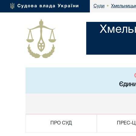
Хмельницьк
Судова влада України
Суди
•
Хмель
Єдини
ПРО СУД
ПРЕС-Ц