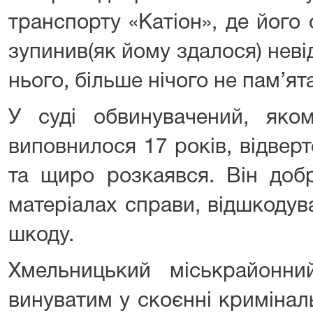
транспорту «Катіон», де його 
зупинив(як йому здалося) невід
нього, більше нічого не пам’ят
У суді обвинувачений, яко
виповнилося 17 років, відвер
та щиро розкаявся. Він добр
матеріалах справи, відшкодув
шкоду.
Хмельницький міськрайонн
винуватим у скоєнні криміна