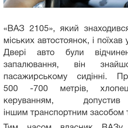
«ВАЗ 2105», який знаходився
міських автостоянок, і поїхав
Двері авто були відчине
запалювання, він знай
пасажирському сидінні. П
500 -700 метрів, хлопе
керуванням, допуст
іншим транспортним засобом т
Тим часом власник ВАЗу,