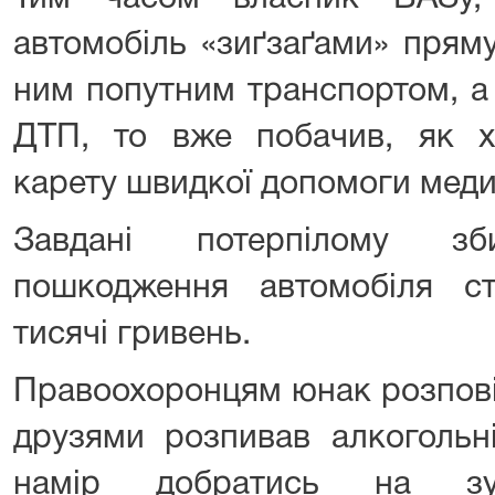
автомобіль «зиґзаґами» пряму
ним попутним транспортом, а 
ДТП, то вже побачив, як 
карету швидкої допомоги меди
Завдані потерпілому зб
пошкодження автомобіля с
тисячі гривень.
Правоохоронцям юнак розповів
друзями розпивав алкогольні
намір добратись на зуп