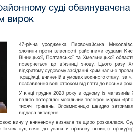
районному суді обвинувачена
м вирок
47-річна уродженка Первомайська Миколаївс
злочини проти власності районними судами Києва
Вінницької, Полтавської та Хмельницької област
повернеться до в’язниці знову. Цього разу 
відкритому судовому засіданні кримінальне прова
крадіжці, вчиненій в умовах воєнного стану, за ч.
позбавлення волі строком від п’яти до восьми рокі
У кінці грудня 2023 року в одному із магазинів
пальто потерпілої мобільний телефон марки «Iph
тисячі гривень. Зловмисницю швидко затримали
віддала вкрадене.
 свою вину у вчиненому визнала та щиро розкаялася. Су
в.Також суд взяв до уваги й правову позицію прокуро