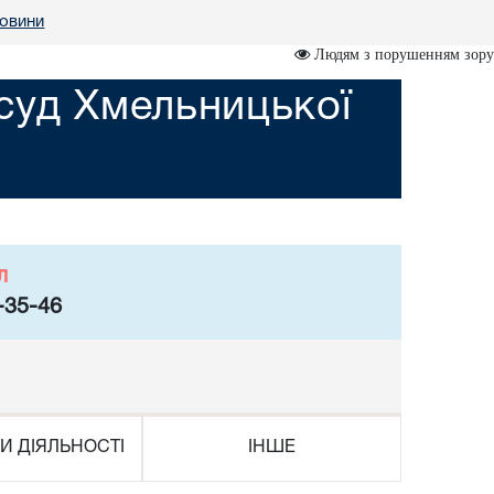
овини
Людям з порушенням зору
суд Хмельницької
л
-35-46
И ДІЯЛЬНОСТІ
ІНШЕ