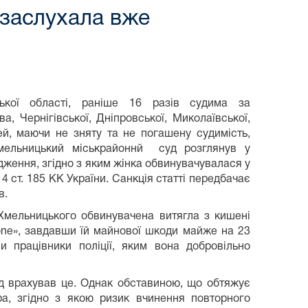
 заслухала вже
ької області, раніше 16 разів судима за
, Чернігівської, Дніпровської, Миколаївської,
ей, маючи не зняту та не погашену судимість,
Хмельницький міськрайоннй суд розглянув у
дження, згідно з яким жінка обвинувачувалася у
 4 ст. 185 КК України. Санкція статті передбачає
в.
 Хмельницького обвинувачена витягла з кишені
one», завдавши їй майнової шкоди майже на 23
 працівники поліції, яким вона добровільно
д врахував це. Однак обставиною, що обтяжує
ра, згідно з якою ризик вчинення повторного