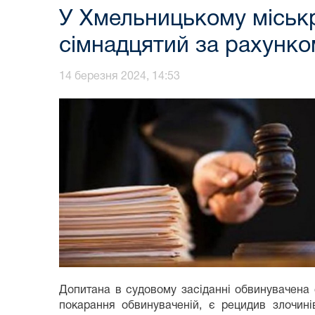
У Хмельницькому міськ
сімнадцятий за рахунко
14 березня 2024, 14:53
Допитана в судовому засіданні обвинувачена
покарання обвинуваченій, є рецидив злочині