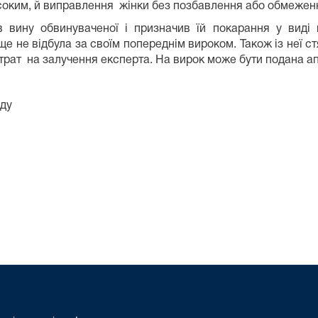
соким, й виправлення жінки без позбавлення або обмеже
вину обвинуваченої і призначив їй покарання у виді п
 ще не відбула за своїм попереднім вироком. Також із неї 
трат на залучення експерта. На вирок може бути подана ап
уду