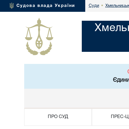
Хмельницьк
Судова влада України
Суди
•
Хмель
Єдини
ПРО СУД
ПРЕС-Ц