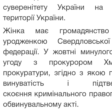
суверенітету України на 
території України.
Жінка має громадянство
уродженкою Свердловської
федерації. У жовтні минулог
угоду з прокурором Хме
прокуратури, згідно з якою 
винуватість і підтв
скоєння кримінального право
обвинувальному акті.