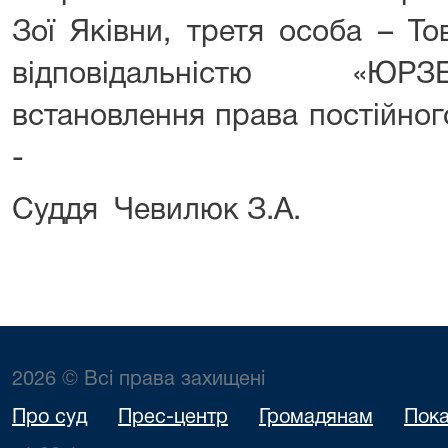
Зої Яківни, третя особа – Т
відповідальністю «Ю
встановлення права постійног
-
Суддя Чевилюк З.А.
2026 © Всі права захищені
Про суд
Прес-центр
Громадянам
Пока