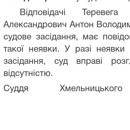
Відповідачі Теревега Г
Александрович Антон Володим
судове засідання, має повід
такої неявки. У разі неявки 
засідання, суд вправі роз
відсутністю.
Суддя Хмельницького мі
О.В. Маз