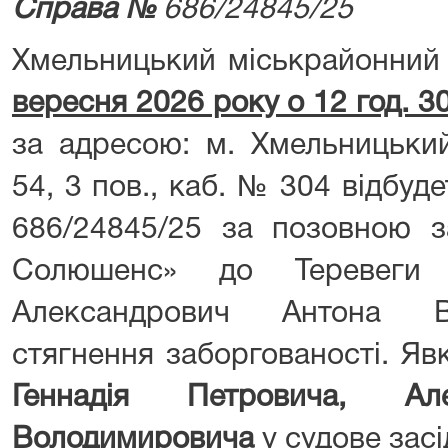
Справа №
686/24845/25
Хмельницький міськрайонний
вересня 2026 року о 12 год. 30
за адресою: м. Хмельницький
54, 3 пов., каб. № 304 відбу
686/24845/25 за позовною 
Солюшенс» до Теревеги Г
Александрович Антона В
стягнення заборгованості. Яв
Геннадія Петровича, Ал
Володимировича
у судове зас