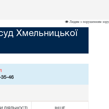
Людям з порушенням зору
суд Хмельницької
л
-35-46
И ДІЯЛЬНОСТІ
ІНШЕ