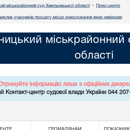
ий міськрайонний суд Хмельницької області
Прес-центр
•
иклик учасників процесу місце знаходження яких невідоме
ницький міськрайонний 
області
Отримуйте інформацію лише з офіційних джере
й Контакт-центр судової влади України 044 207
ЕНТР
ГРОМАДЯНАМ
ПОКАЗНИК