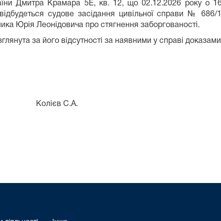
їни Дмитра Крамара 5Е, кв. 12, що 02.12.2026 року о 16
, відбудеться судове засідання цивільної справи № 68
нерс» до Олійника Юрія Леонідовича про ст
нута за його відсутності за наявними у справі доказами
олієв С.А.