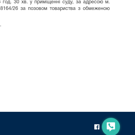
 год. 30 хв. у приміщенні суду, за адресою м.
6/18164/26 за позовом товариства з обмеженою
ягнення заборгованості.
.