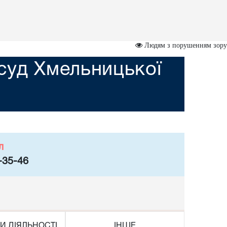
Людям з порушенням зору
суд Хмельницької
л
-35-46
И ДІЯЛЬНОСТІ
ІНШЕ