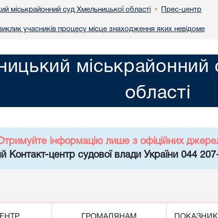
ий міськрайонний суд Хмельницької області
Прес-центр
•
иклик учасників процесу місце знаходження яких невідоме
ницький міськрайонний 
області
Отримуйте інформацію лише з офіційних джере
й Контакт-центр судової влади України 044 207
ЕНТР
ГРОМАДЯНАМ
ПОКАЗНИК