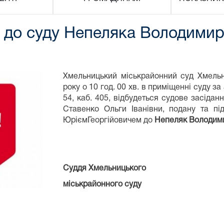
 до суду Непеляка Володимир
Хмельницький міськрайонний суд Хмельн
року о 10 год. 00 хв. в приміщенні суду з
54, каб. 405, відбудеться судове засіда
Ставенко Ольги Іванівни, подану та пі
ЮріємГеоргійовичем до
Непеляк Володим
Суддя Хмельницького
міськрайонного суд