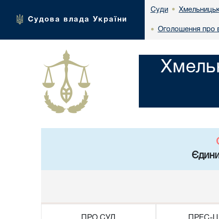
Хмельницьк
Суди
•
Судова влада України
Оголошення про в
•
Хмель
Єдини
ПРО СУД
ПРЕС-Ц