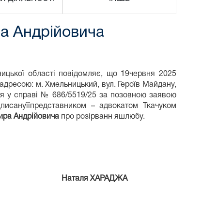
а Андрійовича
ицької області повідомляє, що 19червня 2025
а адресою: м. Хмельницький, вул. Героїв Майдану,
ння у справі № 686/5519/25 за позовною заявою
дписануїїпредставником – адвокатом Ткачуком
ира Андрійовича
про розірванн яшлюбу.
у Наталя ХАРАДЖА