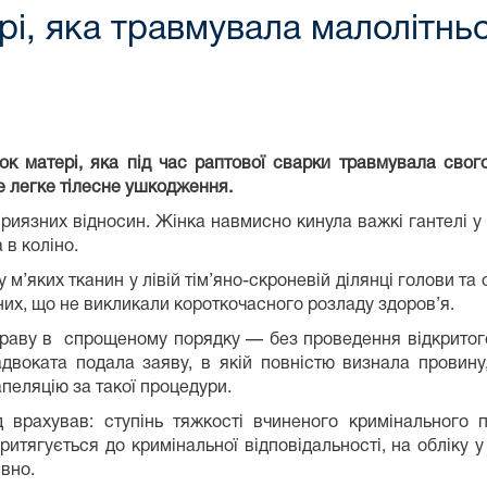
і, яка травмувала малолітньо
к матері, яка під час раптової сварки травмувала свог
не легке тілесне ушкодження.
риязних відносин. Жінка навмисно кинула важкі гантелі у 
 в коліно.
’яких тканин у лівій тім’яно-скроневій ділянці голови та с
них, що не викликали короткочасного розладу здоров’я.
раву в спрощеному порядку — без проведення відкритого 
двоката подала заяву, в якій повністю визнала провину
пеляцію за такої процедури.
 врахував: ступінь тяжкості вчиненого кримінального п
ритягується до кримінальної відповідальності, на обліку 
вно.