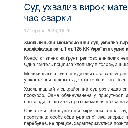
Суд ухвалив вирок матер
час сварки
17 червня 2026, 16:25
Хмельницький міськрайонний суд ухвалив виро
кваліфікував за ч. 1 ст. 125 КК України як умис
Конфлікт виник на ґрунті раптово виниклих неп
Одна гантель поцілила хлопчику в голову, а інша
Медики діагностували у дитини поверхневу рану м
ушкодження належать до категорії легких тілес
Хмельницький міськрайонний суд розглядав сп
прокурор. Сама обвинувачена у присутності а
підтвердила, що знає про обмеження права на а
Обираючи обвинуваченій міру покарання, суд
проступків; особу обвинуваченої, яка вперше п
перебуває, не працює, характеризується позити