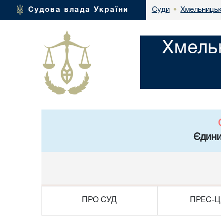
Хмельницьк
Судова влада України
Суди
•
Хмель
Єдини
ПРО СУД
ПРЕС-Ц