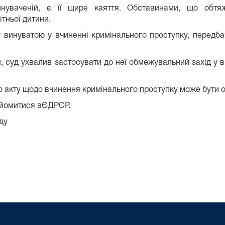
нуваченій, є її щире каяття. Обставинами, що обтяж
тньої дитини.
винуватою у вчиненні кримінального проступку, передбаче
аїни, суд ухвалив застосувати до неї обмежувальний захід 
о акту щодо вчинення кримінального проступку може бути 
айомитися вЄДРСР.
ду