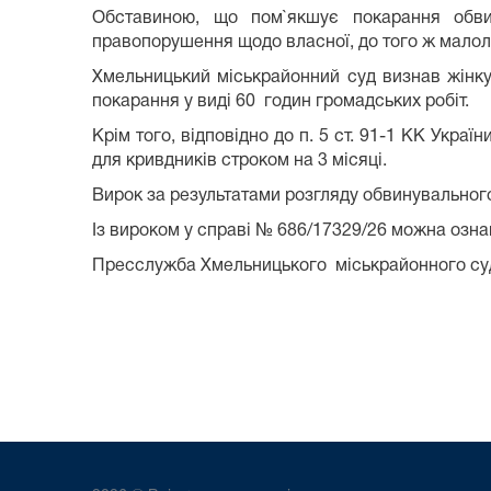
Обставиною, що пом`якшує покарання обви
правопорушення щодо власної, до того ж малолі
Хмельницький міськрайонний суд визнав жінку 
покарання у виді 60 годин громадських робіт.
Крім того, відповідно до п. 5 ст. 91-1 КК Укр
для кривдників строком на 3 місяці.
Вирок за результатами розгляду обвинувальног
Із вироком у справі № 686/17329/26 можна озн
Пресслужба Хмельницького міськрайонного су