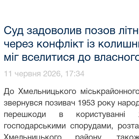
Суд задоволив позов літн
через конфлікт із колиш
міг вселитися до власног
11 червня 2026, 17:34
До Хмельницького міськрайонног
звернувся позивач
1953
року народ
перешкоди в користуванні
господарськими спорудами, розта
Хмельницького району, тако