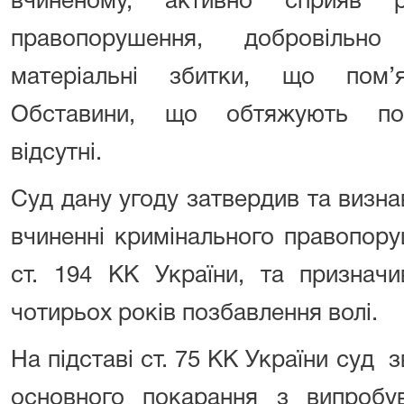
вчиненому, активно сприяв р
правопорушення, добровільно
матеріальні збитки, що пом’
Обставини, що обтяжують пок
відсутні.
Суд дану угоду затвердив та визн
вчиненні кримінального правопору
ст. 194 КК України, та признач
чотирьох років позбавлення волі.
На підставі ст. 75 КК України суд з
основного покарання з випробу