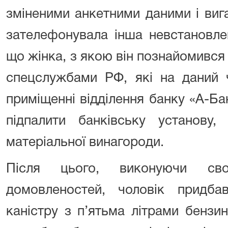
зміненими анкетними даними і виг
зателефонувала інша невстановле
що жінка, з якою він познайомився 
спецслужбами РФ, які на даний 
приміщенні відділення банку «A-Б
підпалити банківську установу,
матеріальної винагороди.
Після цього, виконуючи сво
домовленостей, чоловік придба
каністру з п’ятьма літрами бензи