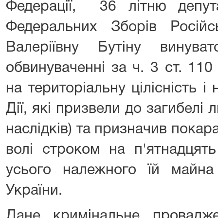
Федерації, 36 літню депу
Федеральних Зборів Російс
Валеріївну Бутіну винува
обвинуваченні за ч. 3 ст. 11
на територіальну цілісність і 
Дії, які призвели до загибелі
наслідків) та призначив покар
волі строком на п'ятнадцять
усього належного їй майн
України.
Дане кримінальне провадж