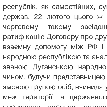
республік, як самостійних, с
держав. 22 лютого цього ж 
черговому такому засідан
ратифікацію Договору про дру
взаємну допомогу між РФ і 
народною республікою та анал
званою Луганською народно
чином, будучи представницею
змовою групою осіб, вчинила у
меж території та державног