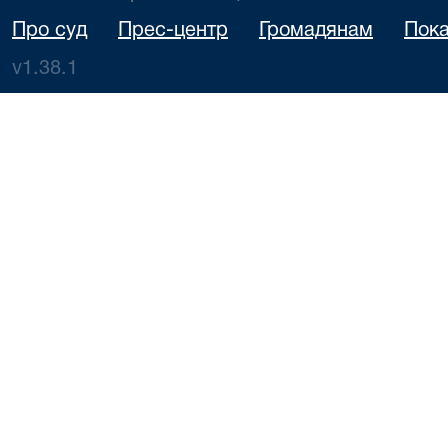
Про суд
Прес-центр
Громадянам
Пока
v1.38.1