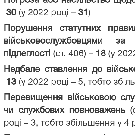
Погроза або насильство щод
30
(у 2022 році –
31
)
Порушення статутних прави
військовослужбовцями за 
підлеглості
(ст. 406) –
18
(у 2022
Недбале ставлення до військ
13
(у 2022 році – 5, тобто збіл
Перевищення військовою сл
чи службових повноважень
(с
році – 3, тобто збільшення у 4 