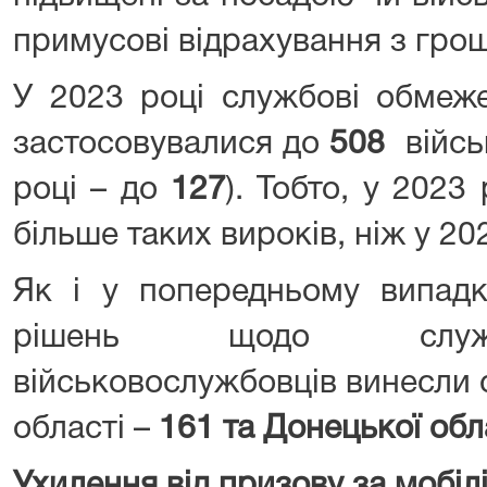
примусові відрахування з гро
У 2023 році службові обмеж
застосовувалися до
508
війсь
році – до
127
). Тобто, у 2023
більше таких вироків, ніж у 20
Як і у попередньому випадку
рішень щодо служб
військовослужбовців винесли 
області –
161 та Донецької обл
Ухилення від призову за мобіл