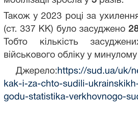
мобілізації зросла у
5
разів.
Також у 2023 році за ухилення
(ст. 337 КК) було засуджено
2
Тобто кількість засудже
військового обліку у минулому
Джерело:
https://sud.ua/uk/
kak-i-za-chto-sudili-ukrainski
godu-statistika-verkhovnogo-su