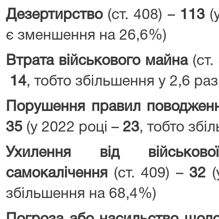
Дезертирство
(ст. 408) –
113
(
є зменшення на 26,6%)
Втрата військового майна
(ст.
14
, тобто збільшення у 2,6 ра
Порушення правил поводжен
35
(у 2022 році –
23
, тобто зб
Ухилення від військов
самокалічення
(ст. 409) –
32
збільшення на 68,4%)