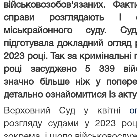
військовозобов'язаних. Фак
справи розглядають і с
міськрайонного суду. Суд
підготувала докладний огляд 
2023 році. Так за кримінальн
році засуджено 5 339 вій
значно більше ніж у попере
детально ознайомитися із акт
Верховний Суд у квітні
о
розгляду судами у 2023 роц
зокрема, і щодо військовослуж