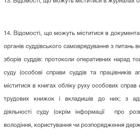
13. Відомості, що можуть міститися в журналах об
14. Відомості, що можуть міститися в документах
органів суддівського самоврядування з питань вн
зборів суддів: протоколи оперативних нарад то
суду (особові справи суддів та працівників а
міститися в книгах обліку руху особових справ с
трудових книжок і вкладишів до них; з адмі
діяльності суду (окрім інформації про ро
володіння, користування чи розпорядження дер