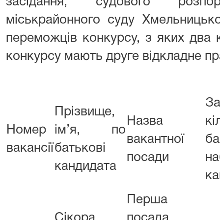
засідання, судового розпор
міськрайонного суду Хмельницько
переможців конкурсу, з яких два 
конкурсу мають друге відкладне пр
За
Прізвище,
Назва
кі
Номер
ім’я, по
вакантної
ба
вакансії
батькові
посади
на
кандидата
ка
Перша
Сікора
посада