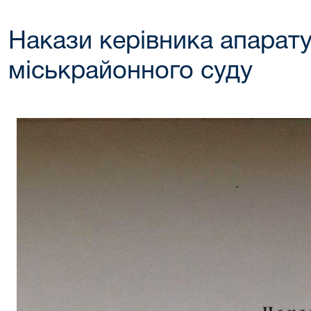
Накази керівника апарат
міськрайонного суду