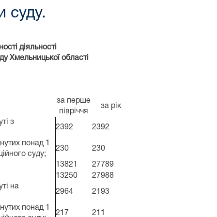
и суду.
ості діяльності
ду Хмельницької області
за перше
за рік
півріччя
ті з
2392
2392
янутих понад 1
230
230
ційного суду;
13821
27789
13250
27988
уті на
2964
2193
янутих понад 1
217
211