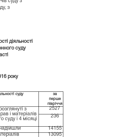
чів суду з
ду, з
ті діяльності
го суду
ті
016
року
льності суду
за
перше
півріччя
2527
розглянуті з
прав і матеріалів
236
о суду і 4 місяці
 надійшли
14155
атеріалів
13095