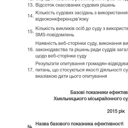
13.
Відсоток скасованих судових рішень
Кількість судових засідань з використанн
14.
відеоконкференцзв’язку
Кількість викликів осіб до суду з викорис
15.
SMS-повідомлень
Наявність веб-сторінки суду, виконання в
16.
законодавства та рішень ради суддів зага
щодо веб-сторінки суду
Результати опитування громадян-відвідува
17.
питань, що стосуються якості діяльності су
вказівкою дати цього опитування
Базові показники ефективн
Хмельницького міськрайонного су
2015 рік
Назва базового показника ефективності
№