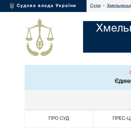
Хмельницьк
Судова влада України
Суди
•
Хмель
Єдини
ПРО СУД
ПРЕС-Ц