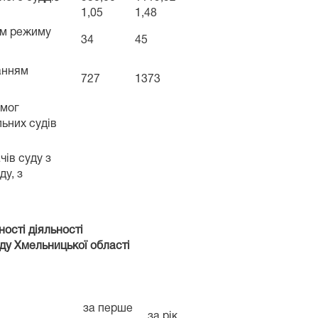
1,05
1,48
ям режиму
34
45
танням
727
1373
имог
льних судів
чів суду з
ду, з
ості діяльності
ду Хмельницької області
за перше
за рік