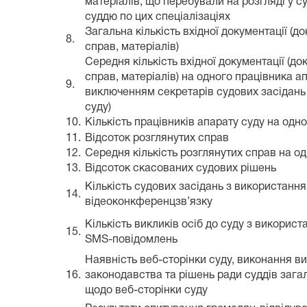
матеріалів, що перебували на розгляді у су
суддю по цих спеціалізаціях
Загальна кількість вхідної документації (до
8.
справ, матеріалів)
Середня кількість вхідної документації (до
справ, матеріалів) на одного працівника ап
9.
виключенням секретарів судових засідань 
суду)
10.
Кількість працівників апарату суду на одн
11.
Відсоток розглянутих справ
12.
Середня кількість розглянутих справ на о
13.
Відсоток скасованих судових рішень
Кількість судових засідань з використанн
14.
відеоконкференцзв’язку
Кількість викликів осіб до суду з викорис
15.
SMS-повідомлень
Наявність веб-сторінки суду, виконання в
16.
законодавства та рішень ради суддів зага
щодо веб-сторінки суду