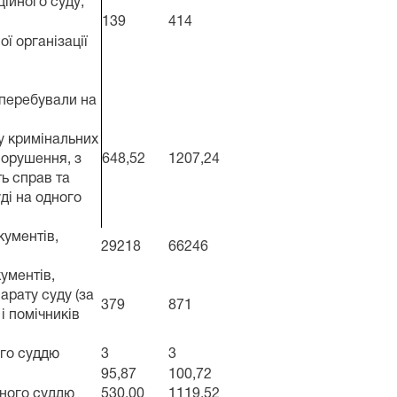
ційного суду;
139
414
ї організації
 перебували на
ду кримінальних
порушення, з
648,52
1207,24
ть справ та
ді на одного
кументів,
29218
66246
кументів,
арату суду (за
379
871
і помічників
ого суддю
3
3
95,87
100,72
дного суддю
530,00
1119,52