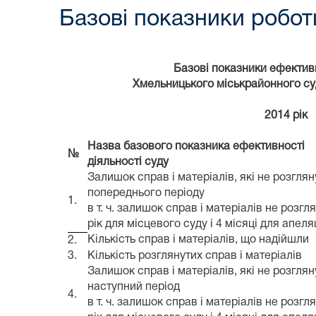
Базові показники робот
Базові показники ефективн
Хмельницького міськрайонного су
2014 рік
Назва базового показника ефективності
№
діяльності суду
Залишок справ і матеріалів, які не розгляну
попереднього періоду
1.
в т. ч. залишок справ і матеріалів не розгл
рік для місцевого суду і 4 місяці для апеля
Кількість справ і матеріалів, що надійшли
2.
3.
Кількість розглянутих справ і матеріалів
Залишок справ і матеріалів, які не розглян
наступний період
4.
в т. ч. залишок справ і матеріалів не розгл