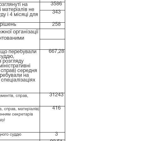
3586
озглянуті на
 матеріалів не
343
ду і 4 місяці для
 рішень
258
жної організації
унтованими
667,28
, що перебували
 суддю,
(з розгляду
міністративні
 справ) середня
еребували на
 спеціалізаціях
31243
ументів, справ,
416
в, справ, матеріалів)
ченням секретарів
ду)
3
дного суддю