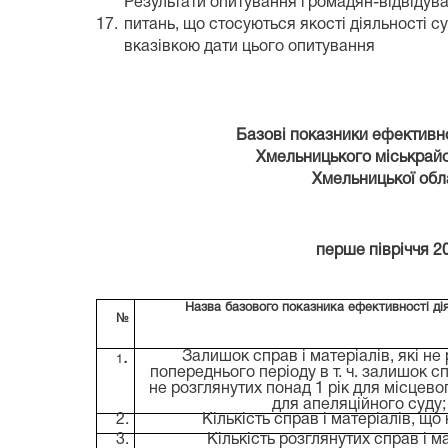
Результати опитування громадян-відвідува
17.
питань, що стосуються якості діяльності су
вказівкою дати цього опитування
Базові показники ефективнос
Хмельницького міськрайонно
Хмельницької облас
перше півріччя
2
Назва базового показника ефективності дія
№
.
Залишок справ і матеріалів, які не 
1
попереднього періоду
в т. ч. залишок с
не розглянутих понад 1 рік для місцевог
для апеляційного суду;
2.
Кількість справ і матеріалів, що
3.
Кількість розглянутих справ і м