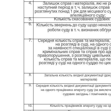
4.
Залишок справ і матеріалів, які не р
наступний період
в т.
ч.
залишок справ і
розглянутих понад 1 рік для місцевого су
апеляційного суду;
5.
Кількість скасованих судових
6.
Кількість звернень до суду щодо ненале
роботи суду
в т. ч. визнаних обґр
7.
Середня кількість справ та матеріалів
на розгляді в суді, на одного
за наявності спеціалізації в суді 
кримінальних справ та справ про ад
правопорушення, з розгляду цивільних
кількість справ та матеріалів, що п
розгляді у суді на одного суддю по цих
8.
Загальна кількість вхідної документації (док
матеріалів)
9.
Середня кількість вхідної документації (документі
на одного працівника апарату суду (за виклю
судових засідань і помічників
су
10.
Кількість працівників апарату суду на о