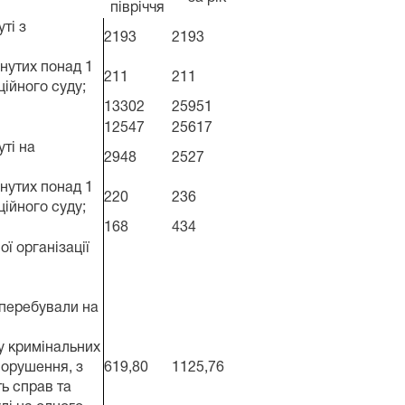
півріччя
ті з
2193
2193
янутих понад 1
211
211
ційного суду;
13302
25951
12547
25617
уті на
2948
2527
янутих понад 1
220
236
ційного суду;
168
434
ї організації
 перебували на
ду кримінальних
порушення, з
619,80
1125,76
ть справ та