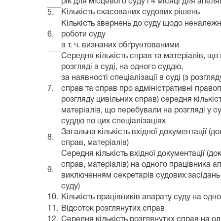
рік для місцевого суду і 4 місяці для апеля
Кількість скасованих судових рішень
5.
Кількість звернень до суду щодо неналежно
6.
роботи суду
в т. ч. визнаних обґрунтованими
Середня кількість справ та матеріалів, що
розгляді в суді, на одного суддю,
за наявності спеціалізації в суді (з розгля
7.
справ та справ про адміністративні право
розгляду цивільних справ) середня кількіс
матеріалів, що перебували на розгляді у су
суддю по цих спеціалізаціях
Загальна кількість вхідної документації (до
8.
справ, матеріалів)
Середня кількість вхідної документації (до
справ, матеріалів) на одного працівника ап
9.
виключенням секретарів судових засідань 
суду)
10.
Кількість працівників апарату суду на одн
11.
Відсоток розглянутих справ
12.
Середня кількість розглянутих справ на о