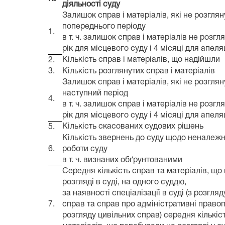
діяльності суду
Залишок справ і матеріалів, які не розгляну
попереднього періоду
1.
в т. ч. залишок справ і матеріалів не розгл
рік для місцевого суду і 4 місяці для апеля
Кількість справ і матеріалів, що надійшли
2.
3.
Кількість розглянутих справ і матеріалів
Залишок справ і матеріалів, які не розглян
наступний період
4.
в т. ч. залишок справ і матеріалів не розгл
рік для місцевого суду і 4 місяці для апеля
Кількість скасованих судових рішень
5.
Кількість звернень до суду щодо неналежно
6.
роботи суду
в т. ч. визнаних обґрунтованими
Середня кількість справ та матеріалів, що
розгляді в суді, на одного суддю,
за наявності спеціалізації в суді (з розгля
7.
справ та справ про адміністративні право
розгляду цивільних справ) середня кількіс