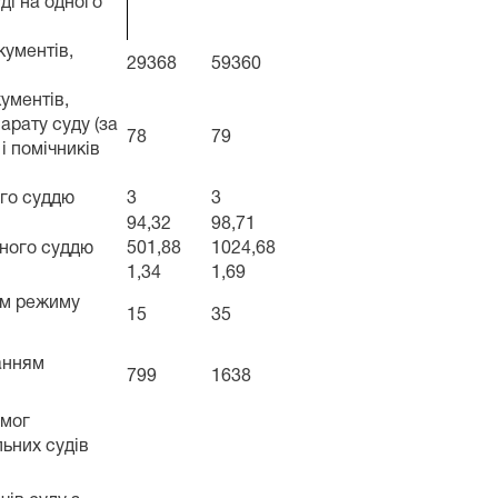
ді на одного
кументів,
29368
59360
кументів,
арату суду (за
78
79
і помічників
ого суддю
3
3
94,32
98,71
дного суддю
501,88
1024,68
1,34
1,69
ям режиму
15
35
танням
799
1638
имог
льних судів