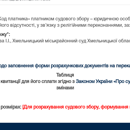
«Код платника» платником судового збору – юридичною осо
ого відсутності, у зв’язку з релігійними переконаннями, з
ежу":
 І.І.,
Хмельницький міськрайонний суд Хмельницької облас
до заповнення форми розрахункових документів на переказ
Таблиця
витанції для його сплати згідно з
Законом України «Про су
змінами
 розмірах:
[Для розрахування судового збору, формування к