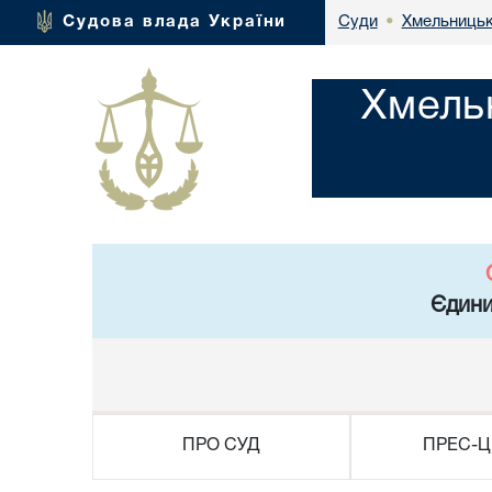
Хмельницьк
Судова влада України
Суди
•
Хмель
Єдини
ПРО СУД
ПРЕС-Ц