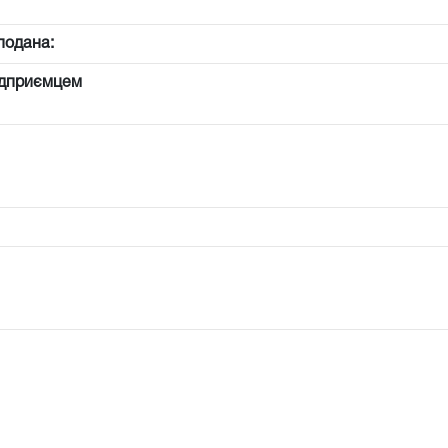
подана:
ідприємцем