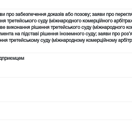
ви про забезпечення доказів або позову; заяви про перегл
ня третейського суду (міжнародного комерційного арбітраж
ве виконання рішення третейського суду (міжнародного к
мента на підставі рішення іноземного суду; заяви про роз
яння третейському суду (міжнародному комерційному арбітр
ідприємцем