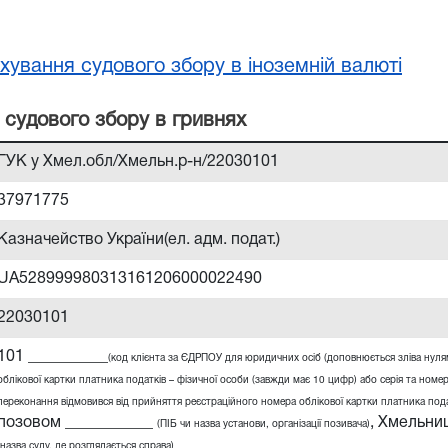
хування судового збору в іноземній валюті
 судового збору в гривнях
ГУК у Хмел.обл/Хмельн.р-н/22030101
37971775
Казначейство України(ел. адм. подат.)
UA528999980313161206000022490
22030101
101 __________
(код клієнта за ЄДРПОУ для юридичних осіб (доповнюється зліва нул
облікової картки платника податків – фізичної особи (завжди має 10 цифр) або серія та номер
переконання відмовився від прийняття реєстраційного номера облікової картки платника податк
позовом ___________
,
Хмельниц
(ПІБ чи назва установи, організації позивача)
(назва суду, де розглядається справа)