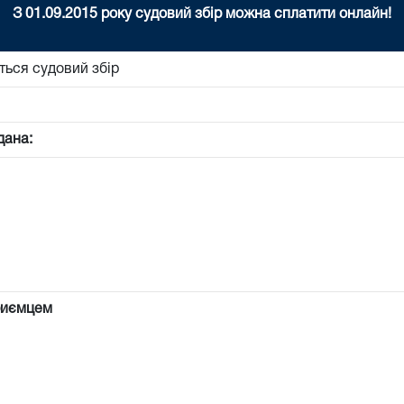
З 01.09.2015 року судовий збір можна сплатити онлайн!
ться судовий збір
дана:
риємцем