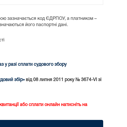
бою зазначається код ЄДРПОУ, а платником –
азначаються його паспортні дані.
ті
 у разі сплати судового збору
довий збір»
від 08 липня 2011 року № 3674-VI зі
витанції або сплати онлайн натисніть на