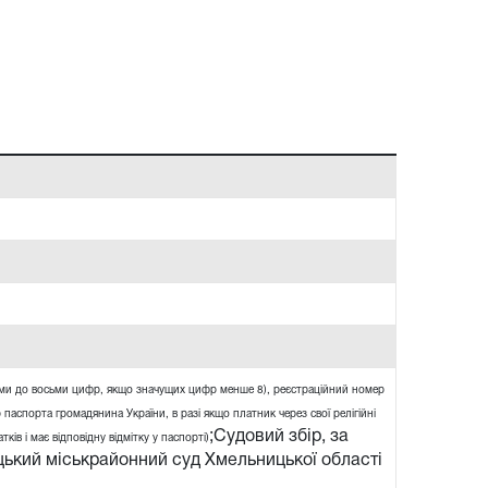
ями до восьми цифр, якщо значущих цифр менше 8), реєстраційний номер
 паспорта громадянина України, в разі якщо платник через свої релігійні
;Судовий збір, за
ів і має відповідну відмітку у паспорті)
ький міськрайонний суд Хмельницької області