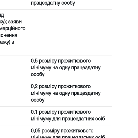
працездатну особу
яд
у); заяви
омерційного
’яснення
ажу) в
0,5 розміру прожиткового
мінімуму на одну працездатну
особу
0,2 розміру прожиткового
мінімуму на одну працездатну
особу
0,1 розміру прожиткового
мінімуму для працездатних осіб
0,05 розміру прожиткового
мінімуму для працездатних осіб