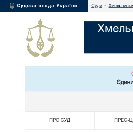
Хмельницьк
Судова влада України
Суди
•
Хмель
Єдини
ПРО СУД
ПРЕС-Ц