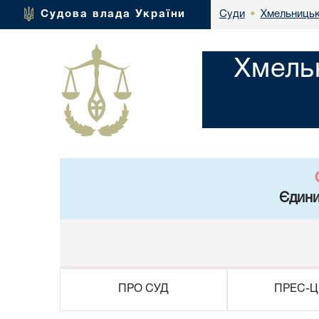
Хмельницьк
Судова влада України
Суди
•
Хмель
Єдини
ПРО СУД
ПРЕС-Ц