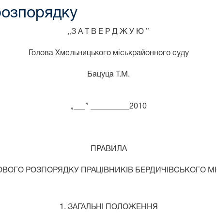
розпорядку
„З А Т В Е Р Д Ж У Ю ”
Голова Хмельницького міськрайонного суду
Бацуца Т.М.
„___” __________2010
ПРАВИЛА
ОВОГО РОЗПОРЯДКУ ПРАЦІВНИКІВ БЕРДИЧІВСЬКОГО М
1. ЗАГАЛЬНІ ПОЛОЖЕННЯ