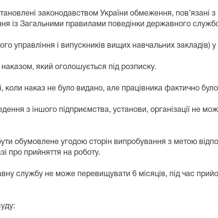
ановлені законодавством України обмеження, пов’язані з 
ння із Загальними правилами поведінки державного служб
ого управління і випускників вищих навчальних закладів) у
наказом, який оголошується під розписку.
і, коли наказ не було видано, але працівника фактично бул
едення з іншого підприємства, установи, організації не мо
бути обумовлене угодою сторін випробування з метою відпо
і про прийняття на роботу.
ну службу не може перевищувати 6 місяців, під час прийому
суду: