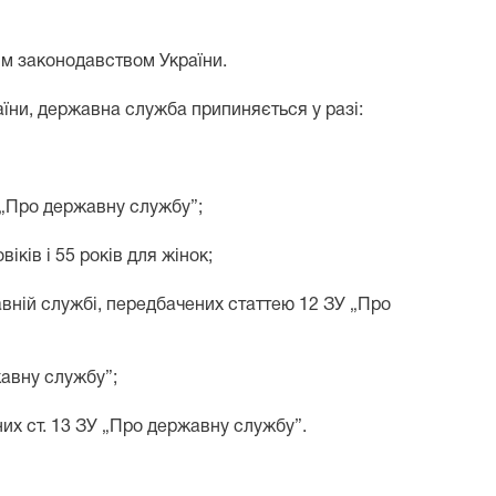
им законодавством України.
аїни, державна служба припиняється у разі:
 „Про державну службу”;
ків і 55 років для жінок;
ній службі, передбачених статтею 12 ЗУ „Про
жавну службу”;
х ст. 13 ЗУ „Про державну службу”.