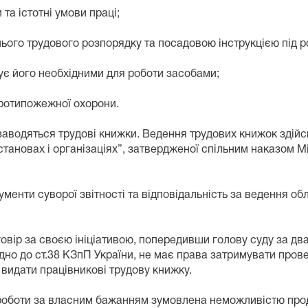
та істотні умови праці;
ого трудового розпорядку та посадовою інструкцією під р
чує його необхідними для роботи засобами;
протипожежної охорони.
, заводяться трудові книжки. Ведення трудових книжок здійс
тановах і організаціях”, затвердженої спільним наказом Мі
менти суворої звітності та відповідальність за ведення об
овір за своєю ініціативою, попередивши голову суду за два
ідно до ст.38 КЗпП України, не має права затримувати пров
 видати працівникові трудову книжку.
 з роботи за власним бажанням зумовлена неможливістю про