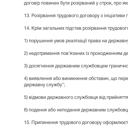
договір повинен бути розірваний у строк, про я
13. Розірвання трудового договору з ініціатив
14. Крім загальних підстав розірвання трудово
1) порушення умов реалізації права на державн
2) недотримання пов’язаних із проходженням д
3) досягнення державним службовцем граничного 
4) виявлення або виникнення обставин, що пе
державну службу”;
5) відмови державного службовця від прийнятт
6) подання або неподання державним службовце
15. Припинення трудового договору оформлюєть