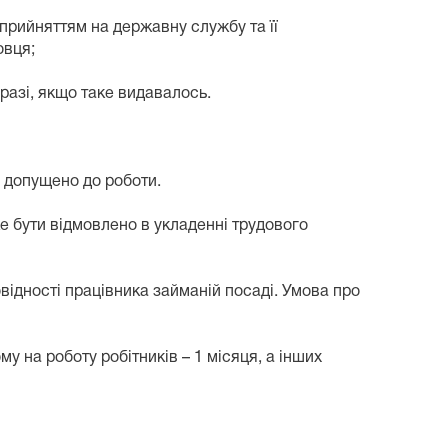
прийняттям на державну службу та її
овця;
 разі, якщо таке видавалось.
о допущено до роботи.
же бути відмовлено в укладенні трудового
відності працівника займаній посаді. Умова про
 на роботу робітників – 1 місяця, а інших