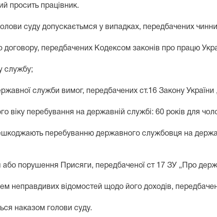
кий просить працівник.
и голови суду допускаєтьмся у випадках, передбачених чинн
го договору, передбачених Кодексом законів про працю Укр
у службу;
ержавної служби вимог, передбачених ст.16 Закону України
віку перебування на державній службі: 60 років для чолові
решкоджають перебуванню державного службовця на держав
я або порушення Присяги, передбаченої ст 17 ЗУ „Про дер
м неправдивих відомостей щодо його доходів, передбачени
ся наказом голови суду.