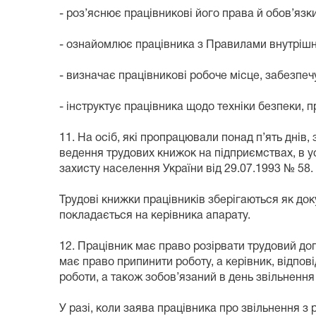
- роз’яснює працівникові його права й обов’язки 
- ознайомлює працівника з Правилами внутрішнь
- визначає працівникові робоче місце, забезпе
- інструктує працівника щодо техніки безпеки, 
11. На осіб, які пропрацювали понад п’ять днів
ведення трудових книжок на підприємствах, в ус
захисту населення України від 29.07.1993 № 58.
Трудові книжки працівників зберігаються як доку
покладається на керівника апарату.
12. Працівник має право розірвати трудовий дог
має право припинити роботу, а керівник, відпов
роботи, а також зобов’язаний в день звільнення
У разі, коли заява працівника про звільнення