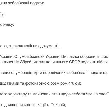
яни зобов’язані подати:
бу;
порядку;
ра, а також копії цих документів.
України, Служби безпеки України, Цивільної оборони, інших
звільнені із Збройних сил колишнього СРСР подають військо
вних службовців, крім перелічених, зобов’язані подати ще 
 додатками та фотокарткою розміром 4*6 см;
ого характеру та майновий стан щодо себе та членів своєї с
підвищення кваліфікації та їх копій;