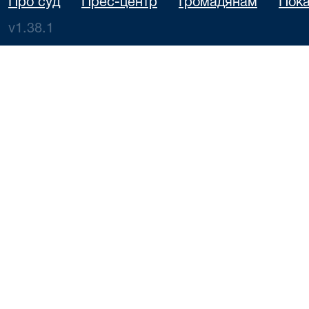
Про суд
Прес-центр
Громадянам
Пока
v1.38.1