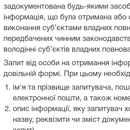
задокументована будь-якими засоба
інформація, що була отримана або 
виконання суб’єктами владних повн
передбачених чинним законодавств
володінні суб’єктів владних повнов
Запит від особи на отримання інфо
довільній формі. При цьому необхід
ім'я та прізвище запитувача, по
електронної пошти, а також ном
опис інформації, яку запитувач х
назву, реквізити чи зміст докум