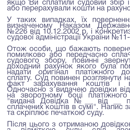
якщо Ви сплатили судовий збір і
або перерахували кошти на рахун
У таких випадках, їх повернен
визначеному Наказом Державно
№226 від 10.12.2002 р. і конкрет
судової адміністрації України №11-
Отож особи, що бажають поверну
помилково або передчасно сплач
судового збору, повинні зверн
доходний рахунок якого була по
надати оригінал платіжного д
сплату. Суд повинен розглянути н
факт зарахування коштів і в
Одночасно з видачею довідки від
на зворотному боці платіжного
"видана Довідка №__ від __ п
сплачених коштів в сумі". Напис з
та скріплює печаткою суду.
Після цього з отриманою довідк