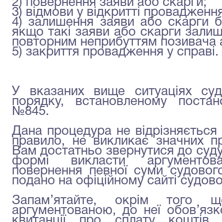
2) повернення заяви або скарги;
3) відмови у відкритті провадження
4) залишення заяви або скарги бе
якщо такі заяви або скарги залише
повторним неприбуттям позивача 
5) закриття провадження у справі.
У вказаних вище ситуаціях суд
порядку, встановленому поста
№845.
Дана процедура не відрізняється 
правило, не викликає значних пр
Вам достатньо звернутися до суду 
формі викласти аргументов
повернення певної суми судового
подано на офіційному сайті судово
Запам’ятайте, окрім того 
аргументованою, до неї обов’язк
квитанції про сплату коштів