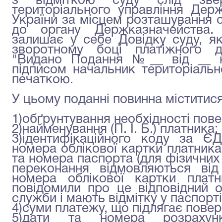
з відміткою суду слід звер
територіального управління Держа
України за місцем розташування 
до органу Держказначейства. 
залишає у себе Довідку суду, я
зворотному боці платіжного д
"Видано Подання №__ від __ н
підписом начальник територіальн
печаткою.
У цьому поданні повинна міститис
1)обґрунтування необхідності пов
2)найменування (П. І. Б.) платника;
3)ідентифікаційного коду за Є
номера облікової картки платника
та номера паспорта (для фізичних о
переконання відмовляються від
номера облікової картки платн
повідомили про це відповідний 
служби і мають відмітку у паспорті
4)суми платежу, що підлягає пове
5)дати та номера розрахун