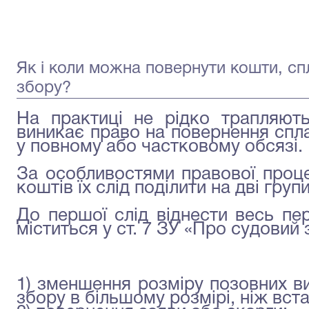
Як і коли можна повернути кошти, спл
збору?
На практиці не рідко трапляют
виникає право на повернення спл
у повному або частковому обсязі.
За особливостями правової проц
коштів їх слід поділити на дві групи
До першої слід віднести весь пер
міститься у ст. 7 ЗУ «Про судовий з
1) зменшення розміру позовних в
збору в більшому розмірі, ніж вс