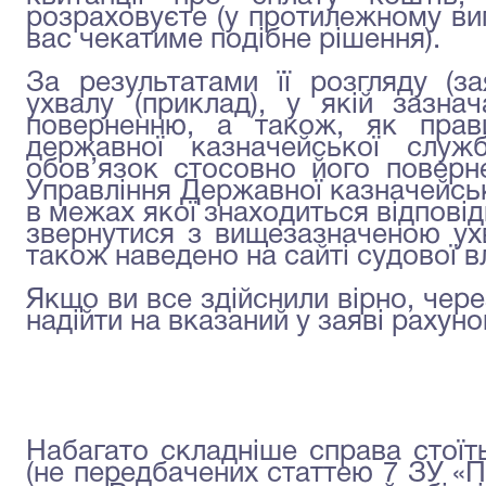
розраховуєте (у протилежному вип
вас чекатиме подібне рішення).
За результатами її розгляду (з
ухвалу (приклад), у якій зазна
поверненню, а також, як прави
державної казначейської служ
обов’язок стосовно його поверн
Управління Державної казначейсько
в межах якої знаходиться відповід
звернутися з вищезазначеною ух
також наведено на сайті судової в
Якщо ви все здійснили вірно, чере
надійти на вказаний у заяві рахун
Набагато складніше справа стоїт
(не передбачених статтею 7 ЗУ «П