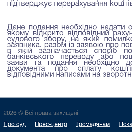
підтверджує перерахування коштів
Дане подання необхідно надати 
якому відкрито відповідний раху
судового збору, на який помилк
заявника, разом із заявою про по
в якій зазначається спосіб п
банківського переводу або пош
заяви та подання необхідно до
документа про сплату кошт
відповідними написами на зворотн
2026 © Всі права захищені
Про суд
Прес-центр
Громадянам
Пока